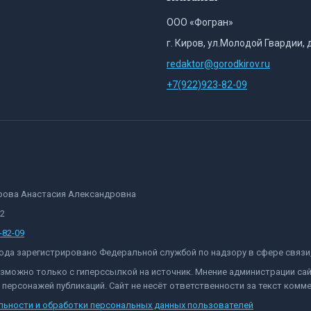
ООО «Фогран»
г. Киров, ул.Молодой Гвардии, 
redaktor@gorodkirov.ru
+7(922)923-82-09
орова Анастасия Александровна
82
-82-09
 года зарегистрировано Федеральной службой по надзору в сфере связ
озможно только с гиперссылкой на источник. Мнение администрации са
персонажей публикаций. Сайт не несёт ответственности за текст комме
льности и обработки персональных данных пользователей