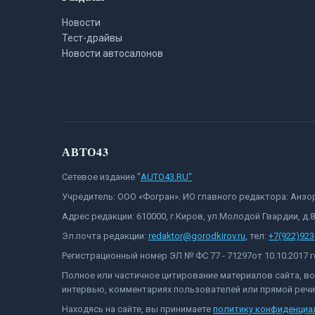
Новости
Тест-драйвы
Новости автосалонов
АВТО43
Сетевое издание "
AUTO43.RU"
Учредитель: ООО «Фогран». ИО главного редактора: Анз
Адрес редакции: 610000, г.Киров, ул.Молодой Гвардии, д.
Эл.почта редакции:
redaktor@gorodkirov.ru
, тел:
+7(922)923
Регистрационный номер ЭЛ № ФС 77 - 71297от 10.10.2017
Полное или частичное цитирование материалов сайта, в
интервью, комментариях пользователей или прямой речи 
Находясь на сайте, вы принимаете
политику конфиденциа