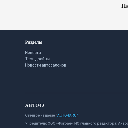
На
Разделы
Новости
Тест-драйвы
Новости автосалонов
АВТО43
Сетевое издание "
AUTO43.RU"
Учредитель: ООО «Фогран». ИО главного редактора: Анз