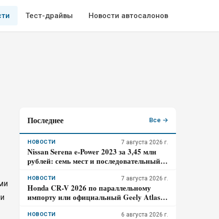
сти
Тест-драйвы
Новости автосалонов
Последнее
Все →
НОВОСТИ
7 августа 2026 г.
Nissan Serena e-Power 2023 за 3,45 млн
рублей: семь мест и последовательный
гибрид – когда правый руль перестаёт
быть выгодой
НОВОСТИ
7 августа 2026 г.
ами
Honda CR-V 2026 по параллельному
импорту или официальный Geely Atlas:
ли
знакомая марка против гарантии – где
риск для бюджета дороже
НОВОСТИ
6 августа 2026 г.