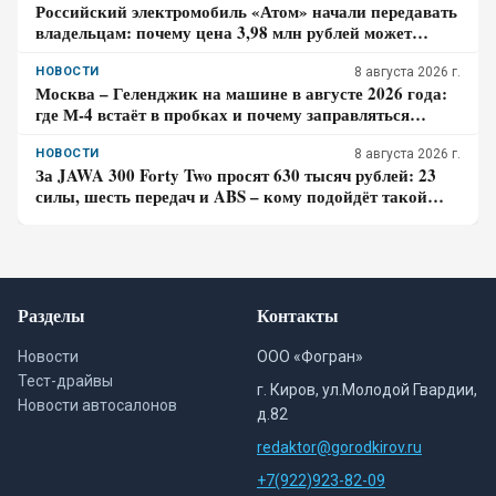
Российский электромобиль «Атом» начали передавать
владельцам: почему цена 3,98 млн рублей может
оказаться не окончательной для покупателя
НОВОСТИ
8 августа 2026 г.
Москва – Геленджик на машине в августе 2026 года:
где М-4 встаёт в пробках и почему заправляться
лучше до курортной зоны
НОВОСТИ
8 августа 2026 г.
За JAWA 300 Forty Two просят 630 тысяч рублей: 23
силы, шесть передач и ABS – кому подойдёт такой
ретро-байк в 2026 году
Разделы
Контакты
Новости
ООО «Фогран»
Тест-драйвы
г. Киров, ул.Молодой Гвардии,
Новости автосалонов
д.82
redaktor@gorodkirov.ru
+7(922)923-82-09