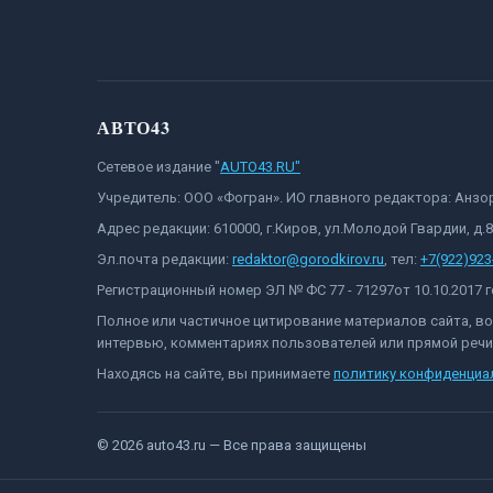
АВТО43
Сетевое издание "
AUTO43.RU"
Учредитель: ООО «Фогран». ИО главного редактора: Анз
Адрес редакции: 610000, г.Киров, ул.Молодой Гвардии, д.
Эл.почта редакции:
redaktor@gorodkirov.ru
, тел:
+7(922)923
Регистрационный номер ЭЛ № ФС 77 - 71297от 10.10.2017
Полное или частичное цитирование материалов сайта, в
интервью, комментариях пользователей или прямой речи 
Находясь на сайте, вы принимаете
политику конфиденциа
©
2026
auto43.ru
— Все права защищены