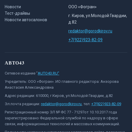
Новости
ООО «Фогран»
Тест-драйвы
г. Киров, ул.Молодой Гвардии,
Новости автосалонов
д.82
redaktor@gorodkirov.ru
+7(922)923-82-09
АВТО43
Сетевое издание "
AUTO43.RU"
Учредитель: ООО «Фогран». ИО главного редактора: Анзорова
Анастасия Александровна
Адрес редакции: 610000, г.Киров, ул.Молодой Гвардии, д.82
Эл.почта редакции:
redaktor@gorodkirov.ru
, тел:
+7(922)923-82-09
Регистрационный номер ЭЛ № ФС 77 - 71297от 10.10.2017 года
зарегистрировано Федеральной службой по надзору в сфере
связи, информационных технологий и массовых коммуникаций.