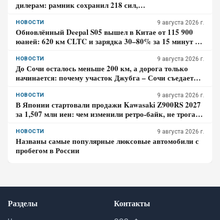
дилерам: рамник сохранил 218 сил,
восьмиступенчатый автомат и понижающую передачу
НОВОСТИ
9 августа 2026 г.
Обновлённый Deepal S05 вышел в Китае от 115 900
юаней: 620 км CLTC и зарядка 30–80% за 15 минут –
где здесь главный компромисс
НОВОСТИ
9 августа 2026 г.
До Сочи осталось меньше 200 км, а дорога только
начинается: почему участок Джубга – Сочи съедает
больше времени, чем кажется по карте
НОВОСТИ
9 августа 2026 г.
В Японии стартовали продажи Kawasaki Z900RS 2027
за 1,507 млн иен: чем изменили ретро-байк, не трогая
948-кубовую «четвёрку»
НОВОСТИ
9 августа 2026 г.
Названы самые популярные люксовые автомобили с
пробегом в России
Разделы
Контакты