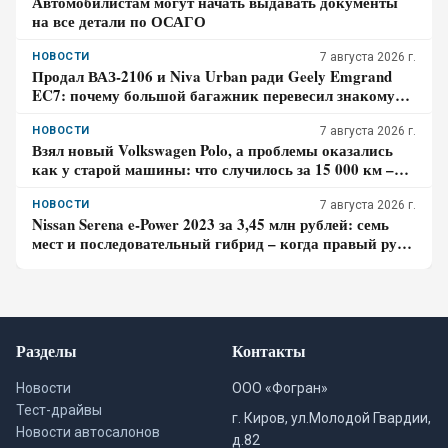
Автомобилистам могут начать выдавать документы
на все детали по ОСАГО
НОВОСТИ
7 августа 2026 г.
Продал ВАЗ-2106 и Niva Urban ради Geely Emgrand
EC7: почему большой багажник перевесил знакомую
технику
НОВОСТИ
7 августа 2026 г.
Взял новый Volkswagen Polo, а проблемы оказались
как у старой машины: что случилось за 15 000 км –
честный отзыв владельца
НОВОСТИ
7 августа 2026 г.
Nissan Serena e-Power 2023 за 3,45 млн рублей: семь
мест и последовательный гибрид – когда правый руль
перестаёт быть выгодой
Разделы
Контакты
Новости
ООО «Фогран»
Тест-драйвы
г. Киров, ул.Молодой Гвардии,
Новости автосалонов
д.82