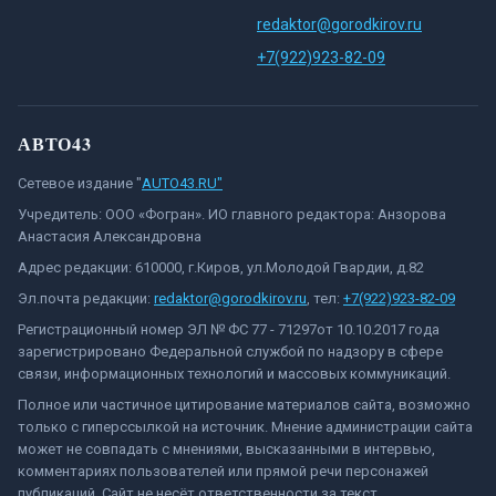
redaktor@gorodkirov.ru
+7(922)923-82-09
АВТО43
Сетевое издание "
AUTO43.RU"
Учредитель: ООО «Фогран». ИО главного редактора: Анзорова
Анастасия Александровна
Адрес редакции: 610000, г.Киров, ул.Молодой Гвардии, д.82
Эл.почта редакции:
redaktor@gorodkirov.ru
, тел:
+7(922)923-82-09
Регистрационный номер ЭЛ № ФС 77 - 71297от 10.10.2017 года
зарегистрировано Федеральной службой по надзору в сфере
связи, информационных технологий и массовых коммуникаций.
Полное или частичное цитирование материалов сайта, возможно
только с гиперссылкой на источник. Мнение администрации сайта
может не совпадать с мнениями, высказанными в интервью,
комментариях пользователей или прямой речи персонажей
публикаций. Сайт не несёт ответственности за текст