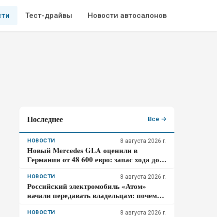
сти
Тест-драйвы
Новости автосалонов
Последнее
Все →
НОВОСТИ
8 августа 2026 г.
Новый Mercedes GLA оценили в
Германии от 48 600 евро: запас хода до
657 км и зарядка на 320 кВт – почему
гибрид появится только в 2027 году
НОВОСТИ
8 августа 2026 г.
Российский электромобиль «Атом»
начали передавать владельцам: почему
цена 3,98 млн рублей может оказаться не
окончательной для покупателя
НОВОСТИ
8 августа 2026 г.