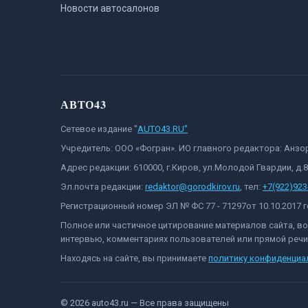
Новости автосалонов
АВТО43
Сетевое издание "
AUTO43.RU"
Учредитель: ООО «Фогран». ИО главного редактора: Анз
Адрес редакции: 610000, г.Киров, ул.Молодой Гвардии, д.
Эл.почта редакции:
redaktor@gorodkirov.ru
, тел:
+7(922)923
Регистрационный номер ЭЛ № ФС 77 - 71297от 10.10.2017
Полное или частичное цитирование материалов сайта, в
интервью, комментариях пользователей или прямой речи 
Находясь на сайте, вы принимаете
политику конфиденциа
©
2026
auto43.ru
— Все права защищены