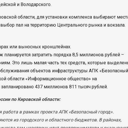
ейской и Володарского.
ровской области, для установки комплекса выбирают мест
 выбор пал на территорию Центрального рынка и вокзала.
орах или выносных кронштейнах.
ж планируется затратить порядка 8,5 миллионов рублей –
иям. Это лишь малая часть тех средств, которые выделе
 обслуживания объектов инфраструктуры АПК «Безопасны
ской области «Информационное общество» на
запланировано 437 миллионов 811 тысяч рублей.
сии по Кировской области:
ая работа в рамках проекта АПК «Безопасный город».
ются из городского и областного бюджетов. В районах,
, иногда там навстречу идут предприниматели и оказывают