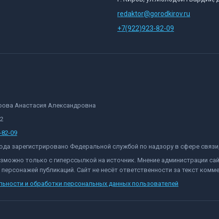
redaktor@gorodkirov.ru
+7(922)923-82-09
орова Анастасия Александровна
82
-82-09
 года зарегистрировано Федеральной службой по надзору в сфере связ
озможно только с гиперссылкой на источник. Мнение администрации са
персонажей публикаций. Сайт не несёт ответственности за текст комме
льности и обработки персональных данных пользователей