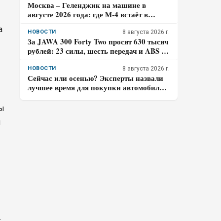
Москва – Геленджик на машине в
августе 2026 года: где М-4 встаёт в
пробках и почему заправляться лучше
а
до курортной зоны
НОВОСТИ
8 августа 2026 г.
За JAWA 300 Forty Two просят 630 тысяч
рублей: 23 силы, шесть передач и ABS –
кому подойдёт такой ретро-байк в 2026
году
НОВОСТИ
8 августа 2026 г.
Сейчас или осенью? Эксперты назвали
лучшее время для покупки автомобиля в
2026 году
ны
й