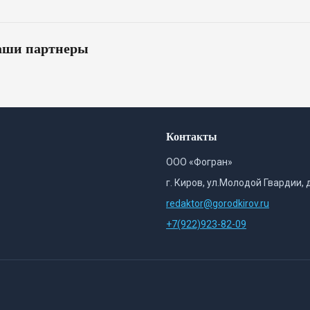
ши партнеры
Контакты
ООО «Фогран»
г. Киров, ул.Молодой Гвардии, 
redaktor@gorodkirov.ru
+7(922)923-82-09