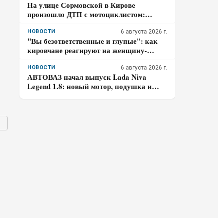
На улице Сормовской в Кирове
произошло ДТП с мотоциклистом:
водитель авто скрылся
НОВОСТИ
6 августа 2026 г.
"Вы безответственные и глупые": как
кировчане реагируют на женщину-
таксиста
НОВОСТИ
6 августа 2026 г.
АВТОВАЗ начал выпуск Lada Niva
Legend 1.8: новый мотор, подушка и
частичная оцинковка – что осталось от
прежней «Нивы»