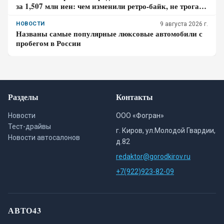
за 1,507 млн иен: чем изменили ретро-байк, не трогая
948-кубовую «четвёрку»
НОВОСТИ
9 августа 2026 г.
Названы самые популярные люксовые автомобили с
пробегом в России
Разделы
Контакты
Новости
ООО «Фогран»
Тест-драйвы
г. Киров, ул.Молодой Гвардии,
Новости автосалонов
д.82
redaktor@gorodkirov.ru
+7(922)923-82-09
АВТО43