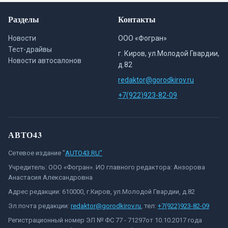
Разделы
Контакты
Новости
ООО «Фогран»
Тест-драйвы
г. Киров, ул.Молодой Гвардии,
Новости автосалонов
д.82
redaktor@gorodkirov.ru
+7(922)923-82-09
АВТО43
Сетевое издание "
AUTO43.RU"
Учредитель: ООО «Фогран». ИО главного редактора: Анзорова
Анастасия Александровна
Адрес редакции: 610000, г.Киров, ул.Молодой Гвардии, д.82
Эл.почта редакции:
redaktor@gorodkirov.ru
, тел:
+7(922)923-82-09
Регистрационный номер ЭЛ № ФС 77 - 71297от 10.10.2017 года