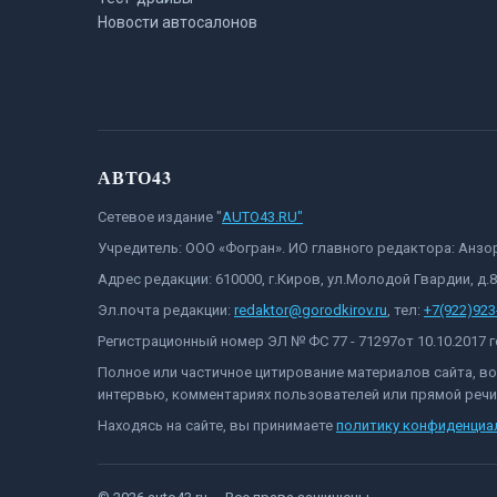
Новости автосалонов
АВТО43
Сетевое издание "
AUTO43.RU"
Учредитель: ООО «Фогран». ИО главного редактора: Анз
Адрес редакции: 610000, г.Киров, ул.Молодой Гвардии, д.
Эл.почта редакции:
redaktor@gorodkirov.ru
, тел:
+7(922)923
Регистрационный номер ЭЛ № ФС 77 - 71297от 10.10.2017
Полное или частичное цитирование материалов сайта, в
интервью, комментариях пользователей или прямой речи 
Находясь на сайте, вы принимаете
политику конфиденциа