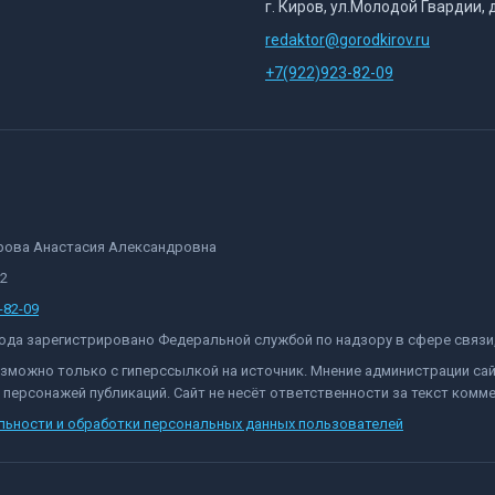
г. Киров, ул.Молодой Гвардии, 
redaktor@gorodkirov.ru
+7(922)923-82-09
орова Анастасия Александровна
82
-82-09
 года зарегистрировано Федеральной службой по надзору в сфере связ
озможно только с гиперссылкой на источник. Мнение администрации са
персонажей публикаций. Сайт не несёт ответственности за текст комме
льности и обработки персональных данных пользователей