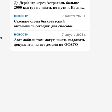
До Дербента через Астрахань больше
2000 км: где ночевать по пути к Каспию
и почему участок Р-215 стоит проходить
засветло
НОВОСТИ
7 августа 2026 г.
Сколько стоил бы советский
автомобиль сегодня: два способа
пересчета
НОВОСТИ
7 августа 2026 г.
о
Автомобилистам могут начать выдавать
документы на все детали по ОСАГО