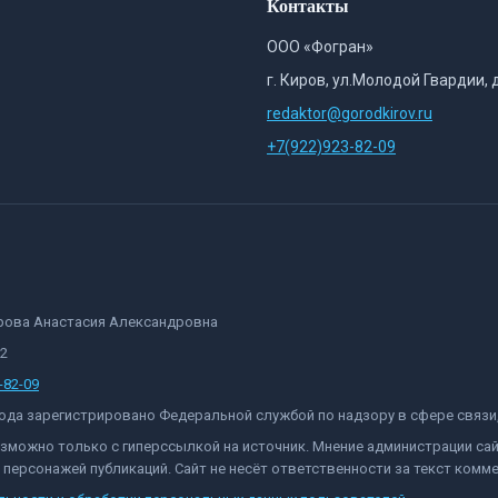
Контакты
ООО «Фогран»
г. Киров, ул.Молодой Гвардии, 
redaktor@gorodkirov.ru
+7(922)923-82-09
орова Анастасия Александровна
82
-82-09
 года зарегистрировано Федеральной службой по надзору в сфере связ
озможно только с гиперссылкой на источник. Мнение администрации са
персонажей публикаций. Сайт не несёт ответственности за текст комме