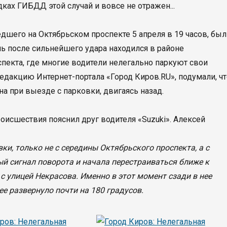
ках ГИБДД этой случай и вовсе не отражен...
дшего на Октябрьском проспекте 5 апреля в 19 часов, был
ль после сильнейшего удара находился в районе
спекта, где многие водители нелегально паркуют свои
дакцию Интернет-портала «Город Киров.RU», подумали, чт
а при выезде с парковки, двигаясь назад.
исшествия пояснил друг водителя «Suzuki». Алексей
ки, только не с середины Октябрьского проспекта, а с
й сигнал поворота и начала перестраиваться ближе к
 с улицей Некрасова. Именно в этот момент сзади в нее
ее развернуло почти на 180 градусов.