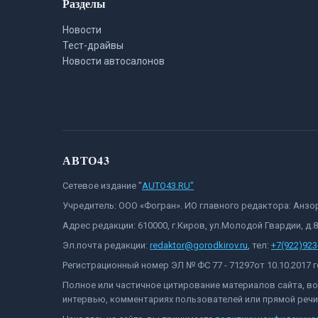
Разделы
Новости
Тест-драйвы
Новости автосалонов
АВТО43
Сетевое издание "
AUTO43.RU"
Учредитель: ООО «Фогран». ИО главного редактора: Анз
Адрес редакции: 610000, г.Киров, ул.Молодой Гвардии, д.
Эл.почта редакции:
redaktor@gorodkirov.ru
, тел:
+7(922)923
Регистрационный номер ЭЛ № ФС 77 - 71297от 10.10.2017
Полное или частичное цитирование материалов сайта, в
интервью, комментариях пользователей или прямой речи 