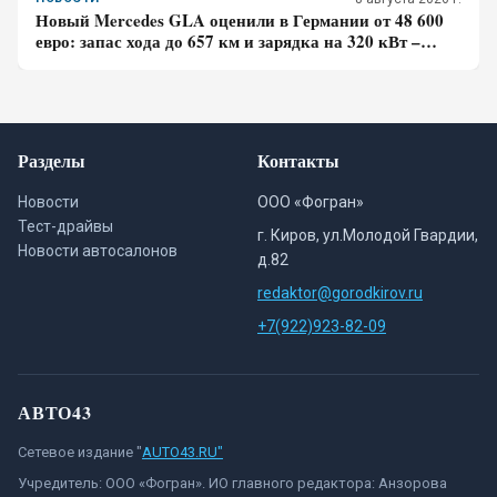
Новый Mercedes GLA оценили в Германии от 48 600
евро: запас хода до 657 км и зарядка на 320 кВт –
почему гибрид появится только в 2027 году
Разделы
Контакты
Новости
ООО «Фогран»
Тест-драйвы
г. Киров, ул.Молодой Гвардии,
Новости автосалонов
д.82
redaktor@gorodkirov.ru
+7(922)923-82-09
АВТО43
Сетевое издание "
AUTO43.RU"
Учредитель: ООО «Фогран». ИО главного редактора: Анзорова