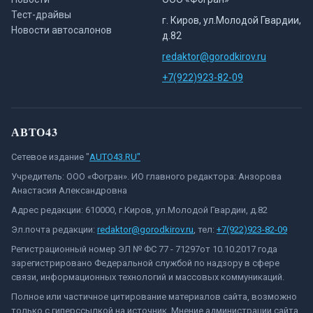
Тест-драйвы
г. Киров, ул.Молодой Гвардии,
Новости автосалонов
д.82
redaktor@gorodkirov.ru
+7(922)923-82-09
АВТО43
Сетевое издание "
AUTO43.RU"
Учредитель: ООО «Фогран». ИО главного редактора: Анзорова
Анастасия Александровна
Адрес редакции: 610000, г.Киров, ул.Молодой Гвардии, д.82
Эл.почта редакции:
redaktor@gorodkirov.ru
, тел:
+7(922)923-82-09
Регистрационный номер ЭЛ № ФС 77 - 71297от 10.10.2017 года
зарегистрировано Федеральной службой по надзору в сфере
связи, информационных технологий и массовых коммуникаций.
Полное или частичное цитирование материалов сайта, возможно
только с гиперссылкой на источник. Мнение администрации сайта