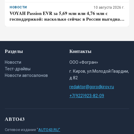
драйва – отзыв владельца
НОВОСТИ
10 августа 2026 г.
VOYAH Passion EVR за 5,69 млн или 4,76 млн с
господдержкой: насколько сейчас в России выгодна
покупка последовательного гибрида
Разделы
Контакты
Новости
ООО «Фогран»
Тест-драйвы
г. Киров, ул.Молодой Гвардии,
Новости автосалонов
д.82
redaktor@gorodkirov.ru
+7(922)923-82-09
АВТО43
Сетевое издание "
AUTO43.RU"