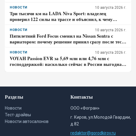
НОВОСТИ
10 августа 2026 г.
Три тысячи км на LADA Niva Sport: владелец
проверил 122 силы на трассе и объяснил, к чему
пришлось привыкать – честный отзыв
НОВОСТИ
10 августа 2026 г.
Пятилетний Ford Focus сменил на Nissan Sentra с
вариатором: почему решение принял сразу после тест-
драйва – отзыв владельца
НОВОСТИ
10 августа 2026 г.
VOYAH Passion EVR за 5,69 млн или 4,76 млн с
господдержкой: насколько сейчас в России выгодна
покупка последовательного гибрида
Разделы
Контакты
Новости
ООО «Фогран»
Тест-драйвы
г. Киров, ул.Молодой Гвардии,
Новости автосалонов
д.82
redaktor@gorodkirov.ru