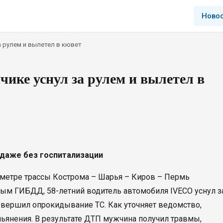
Ново
а рулем и вылетел в кювет
ике уснул за рулем и вылетел в
 даже без госпитализации
ометре трассы Кострома – Шарья – Киров – Пермь
ным ГИБДД, 58-летний водитель автомобиля IVECO уснул з
овершил опрокидывание ТС. Как уточняет ведомство,
пьянения. В результате ДТП мужчина получил травмы,