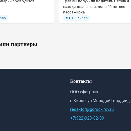
аварии проводится
Травмы получили водитель Datsun и
находившаяся в салоне 40-летняя
пассажирка
ров
ДТП
Киров
ши партнеры
Контакты
ООО «Фогран»
г. Киров, ул.Молодой Гвардии, 
redaktor@gorodkirov.ru
+7(922)923-82-09