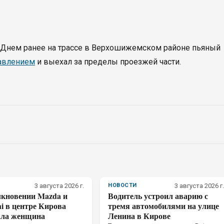
». Днем ранее на трассе в Верхошижемском районе пьяный
равлением
и выехал за пределы проезжей части.
3 августа 2026 г.
НОВОСТИ
3 августа 2026 г.
лкновении Mazda и
Водитель устроил аварию с
hi в центре Кирова
тремя автомобилями на улице
ала женщина
Ленина в Кирове