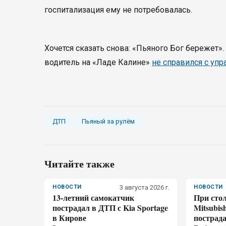
госпитализация ему не потребовалась.
Хочется сказать снова: «Пьяного Бог бережет
водитель на «Ладе Калине»
не справился с уп
ДТП
Пьяный за рулём
Читайте также
НОВОСТИ
3 августа 2026 г.
НОВОСТИ
13-летний самокатчик
При сто
пострадал в ДТП с Kia Sportage
Mitsubis
в Кирове
пострад