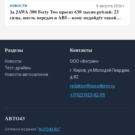
лучше до курортной зоны
НОВОСТИ
8 августа 2026 г.
За JAWA 300 Forty Two просят 630 тысяч рублей: 23
силы, шесть передач и ABS – кому подойдёт такой
ретро-байк в 2026 году
Разделы
Контакты
Новости
ООО «Фогран»
Тест-драйвы
г. Киров, ул.Молодой Гвардии,
Новости автосалонов
д.82
redaktor@gorodkirov.ru
+7(922)923-82-09
АВТО43
Сетевое издание "
AUTO43.RU"