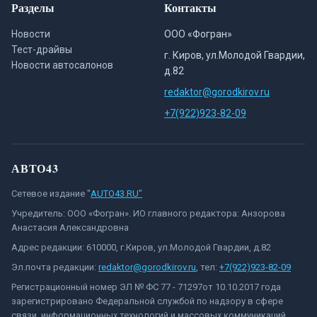
Разделы
Контакты
Новости
ООО «Фогран»
Тест-драйвы
г. Киров, ул.Молодой Гвардии,
Новости автосалонов
д.82
redaktor@gorodkirov.ru
+7(922)923-82-09
АВТО43
Сетевое издание "
AUTO43.RU"
Учредитель: ООО «Фогран». ИО главного редактора: Анзорова
Анастасия Александровна
Адрес редакции: 610000, г.Киров, ул.Молодой Гвардии, д.82
Эл.почта редакции:
redaktor@gorodkirov.ru
, тел:
+7(922)923-82-09
Регистрационный номер ЭЛ № ФС 77 - 71297от 10.10.2017 года
зарегистрировано Федеральной службой по надзору в сфере
связи, информационных технологий и массовых коммуникаций.