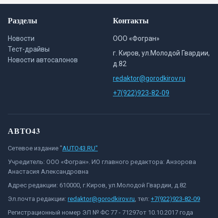
Разделы
Контакты
Новости
ООО «Фогран»
Тест-драйвы
г. Киров, ул.Молодой Гвардии,
Новости автосалонов
д.82
redaktor@gorodkirov.ru
+7(922)923-82-09
АВТО43
Сетевое издание "
AUTO43.RU"
Учредитель: ООО «Фогран». ИО главного редактора: Анзорова
Анастасия Александровна
Адрес редакции: 610000, г.Киров, ул.Молодой Гвардии, д.82
Эл.почта редакции:
redaktor@gorodkirov.ru
, тел:
+7(922)923-82-09
Регистрационный номер ЭЛ № ФС 77 - 71297от 10.10.2017 года