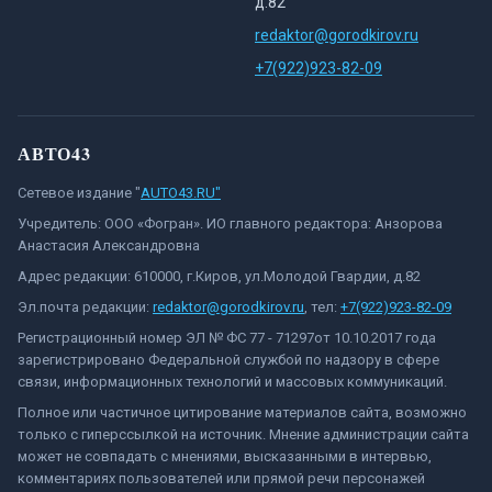
д.82
redaktor@gorodkirov.ru
+7(922)923-82-09
АВТО43
Сетевое издание "
AUTO43.RU"
Учредитель: ООО «Фогран». ИО главного редактора: Анзорова
Анастасия Александровна
Адрес редакции: 610000, г.Киров, ул.Молодой Гвардии, д.82
Эл.почта редакции:
redaktor@gorodkirov.ru
, тел:
+7(922)923-82-09
Регистрационный номер ЭЛ № ФС 77 - 71297от 10.10.2017 года
зарегистрировано Федеральной службой по надзору в сфере
связи, информационных технологий и массовых коммуникаций.
Полное или частичное цитирование материалов сайта, возможно
только с гиперссылкой на источник. Мнение администрации сайта
может не совпадать с мнениями, высказанными в интервью,
комментариях пользователей или прямой речи персонажей