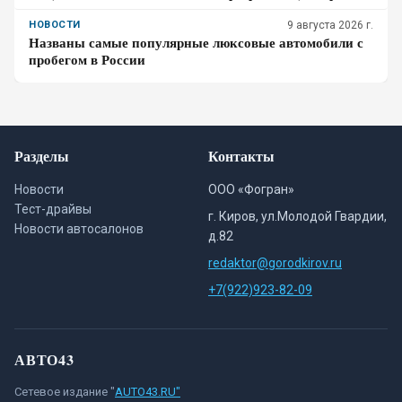
948-кубовую «четвёрку»
НОВОСТИ
9 августа 2026 г.
Названы самые популярные люксовые автомобили с
пробегом в России
Разделы
Контакты
Новости
ООО «Фогран»
Тест-драйвы
г. Киров, ул.Молодой Гвардии,
Новости автосалонов
д.82
redaktor@gorodkirov.ru
+7(922)923-82-09
АВТО43
Сетевое издание "
AUTO43.RU"