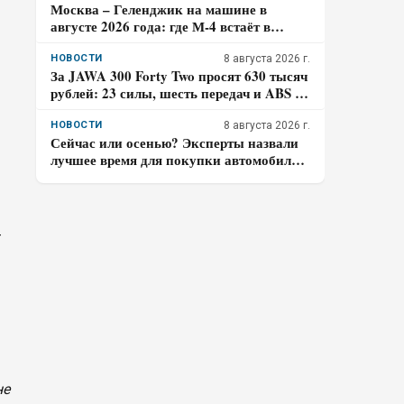
Москва – Геленджик на машине в
августе 2026 года: где М-4 встаёт в
пробках и почему заправляться лучше
до курортной зоны
НОВОСТИ
8 августа 2026 г.
За JAWA 300 Forty Two просят 630 тысяч
рублей: 23 силы, шесть передач и ABS –
кому подойдёт такой ретро-байк в 2026
году
НОВОСТИ
8 августа 2026 г.
Сейчас или осенью? Эксперты назвали
лучшее время для покупки автомобиля в
2026 году
т
не