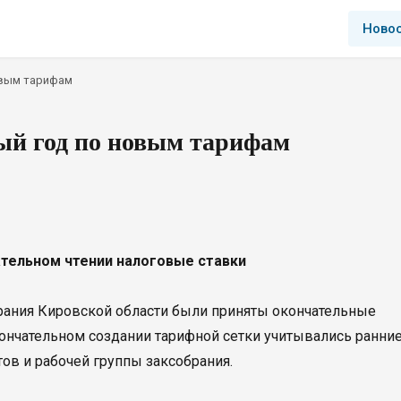
Ново
овым тарифам
ый год по новым тарифам
ательном чтении налоговые ставки
брания Кировской области были приняты окончательные
кончательном создании тарифной сетки учитывались ранни
ов и рабочей группы заксобрания.