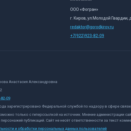
ООО «Фогран»
г. Киров, ул.Молодой Гвардии, 
redaktor@gorodkirov.ru
+7(922)923-82-09
орова Анастасия Александровна
82
-82-09
 года зарегистрировано Федеральной службой по надзору в сфере связ
озможно только с гиперссылкой на источник. Мнение администрации са
персонажей публикаций. Сайт не несёт ответственности за текст комме
льности и обработки персональных данных пользователей