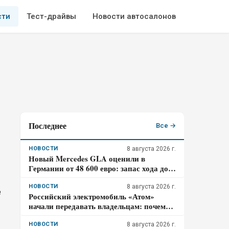
сти
Тест-драйвы
Новости автосалонов
Последнее
Все →
НОВОСТИ
8 августа 2026 г.
Новый Mercedes GLA оценили в
Германии от 48 600 евро: запас хода до
657 км и зарядка на 320 кВт – почему
гибрид появится только в 2027 году
НОВОСТИ
8 августа 2026 г.
е
Российский электромобиль «Атом»
начали передавать владельцам: почему
цена 3,98 млн рублей может оказаться не
окончательной для покупателя
НОВОСТИ
8 августа 2026 г.