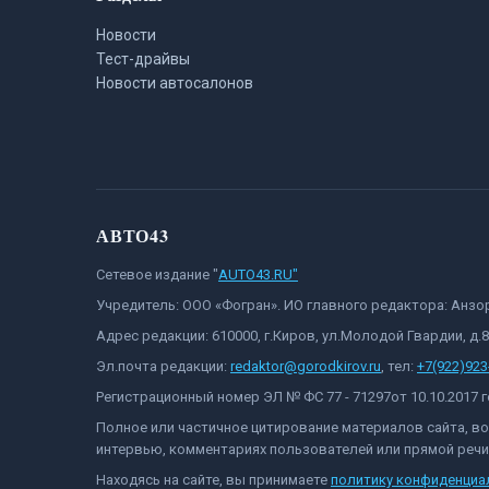
Новости
Тест-драйвы
Новости автосалонов
АВТО43
Сетевое издание "
AUTO43.RU"
Учредитель: ООО «Фогран». ИО главного редактора: Анз
Адрес редакции: 610000, г.Киров, ул.Молодой Гвардии, д.
Эл.почта редакции:
redaktor@gorodkirov.ru
, тел:
+7(922)923
Регистрационный номер ЭЛ № ФС 77 - 71297от 10.10.2017
Полное или частичное цитирование материалов сайта, в
интервью, комментариях пользователей или прямой речи 
Находясь на сайте, вы принимаете
политику конфиденциа