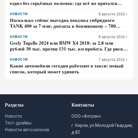
ездил без серьёзных поломок: где всё же прятался
главный риск – отзыв владельца
НОВОСТИ
8 августа 2026 г.
Насколько сейчас выгодна покупка гибридного
TANK 400 за 7 млн: доплата к бензиновому – 700
тысяч, когда она окупится в городе
НОВОСТИ
8 августа 2026 г.
Geely Tugella 2024 или BMW X4 2018: за 2,8 млн
рублей 30 тыс. против 131 тыс. км пробега. Где риск
для бюджета за три года выше?
НОВОСТИ
7 августа 2026 г.
Какие автомобили сегодня работают в такси: новый
список, который может удивить
Разделы
Контакты
Новости
ООО «Фогран»
Тест-драйвы
г. Киров, ул.Молодой Гвардии,
Новости автосалонов
д.82