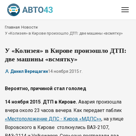
Главная
/
Новости
/
У «Колизея» в Кирове произошло ДТП: две машины «всмятку»
У «Колизея» в Кирове произошло ДТП:
две машины «всмятку»
Данил Верещагин
14 ноября 2015 г.
Вероятно, причиной стал гололед
14 ноября 2015
.
ДТП в Кирове.
Авария произошла
вчера около 23 часов вечера. Как передает паблик
«Местоположение ДПС - Киров «МДПС»»
, на улице
Воровского в Кирове столкнулись ВАЗ-2107,
ВАЗ-2114 и Volkswagen. Серьезно пострадали два