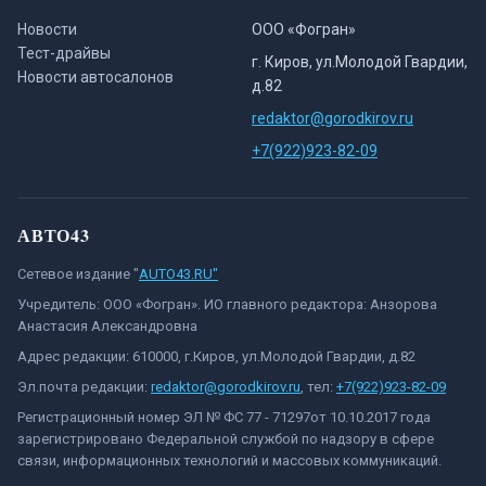
Новости
ООО «Фогран»
Тест-драйвы
г. Киров, ул.Молодой Гвардии,
Новости автосалонов
д.82
redaktor@gorodkirov.ru
+7(922)923-82-09
АВТО43
Сетевое издание "
AUTO43.RU"
Учредитель: ООО «Фогран». ИО главного редактора: Анзорова
Анастасия Александровна
Адрес редакции: 610000, г.Киров, ул.Молодой Гвардии, д.82
Эл.почта редакции:
redaktor@gorodkirov.ru
, тел:
+7(922)923-82-09
Регистрационный номер ЭЛ № ФС 77 - 71297от 10.10.2017 года
зарегистрировано Федеральной службой по надзору в сфере
связи, информационных технологий и массовых коммуникаций.