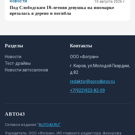
НОВОСТИ
10 августа 2026 г.
Под Слободским 18-летняя девушка на иномарке
врезалась в дерево и погибла
Разделы
Контакты
Новости
ООО «Фогран»
Тест-драйвы
г. Киров, ул.Молодой Гвардии,
Новости автосалонов
д.82
redaktor@gorodkirov.ru
+7(922)923-82-09
АВТО43
Сетевое издание "
AUTO43.RU"
Учредитель: ООО «Фогран». ИО главного редактора: Анзорова