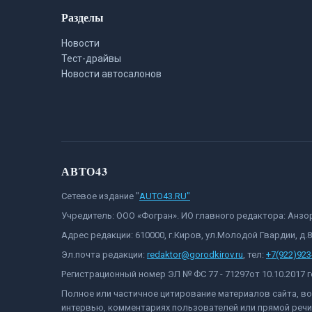
Разделы
Новости
Тест-драйвы
Новости автосалонов
АВТО43
Сетевое издание "
AUTO43.RU"
Учредитель: ООО «Фогран». ИО главного редактора: Анз
Адрес редакции: 610000, г.Киров, ул.Молодой Гвардии, д.
Эл.почта редакции:
redaktor@gorodkirov.ru
, тел:
+7(922)923
Регистрационный номер ЭЛ № ФС 77 - 71297от 10.10.2017
Полное или частичное цитирование материалов сайта, в
интервью, комментариях пользователей или прямой речи 