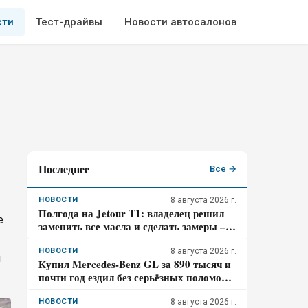
сти
Тест-драйвы
Новости автосалонов
Последнее
Все →
НОВОСТИ
8 августа 2026 г.
Полгода на Jetour T1: владелец решил
е
заменить все масла и сделать замеры –
что обнаружилось при обслуживании
НОВОСТИ
8 августа 2026 г.
л
Купил Mercedes-Benz GL за 890 тысяч и
почти год ездил без серьёзных поломок:
где всё же прятался главный риск –
отзыв владельца
НОВОСТИ
8 августа 2026 г.