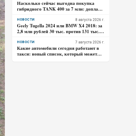
Насколько сейчас выгодна покупка
гибридного TANK 400 за 7 млн: доплата
к бензиновому – 700 тысяч, когда она
окупится в городе
НОВОСТИ
8 августа 2026 г.
Geely Tugella 2024 или BMW X4 2018: за
2,8 млн рублей 30 тыс. против 131 тыс.
км пробега. Где риск для бюджета за три
года выше?
НОВОСТИ
7 августа 2026 г.
Какие автомобили сегодня работают в
такси: новый список, который может
удивить