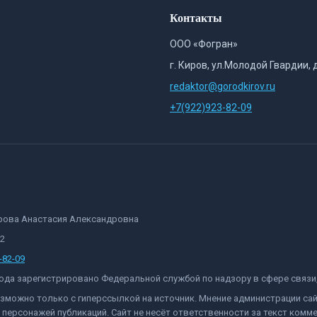
Контакты
ООО «Фогран»
г. Киров, ул.Молодой Гвардии, 
redaktor@gorodkirov.ru
+7(922)923-82-09
орова Анастасия Александровна
82
-82-09
 года зарегистрировано Федеральной службой по надзору в сфере связ
озможно только с гиперссылкой на источник. Мнение администрации са
персонажей публикаций. Сайт не несёт ответственности за текст комме