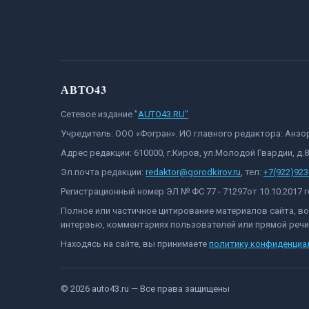
АВТО43
Сетевое издание "
AUTO43.RU"
Учредитель: ООО «Фогран». ИО главного редактора: Анз
Адрес редакции: 610000, г.Киров, ул.Молодой Гвардии, д.
Эл.почта редакции:
redaktor@gorodkirov.ru
, тел:
+7(922)923
Регистрационный номер ЭЛ № ФС 77 - 71297от 10.10.2017
Полное или частичное цитирование материалов сайта, в
интервью, комментариях пользователей или прямой речи 
Находясь на сайте, вы принимаете
политику конфиденциа
©
2026
auto43.ru
— Все права защищены