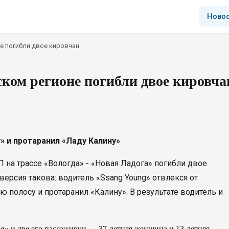
Ново
е погибли двое кировчан
ком регионе погибли двое кировча
» и протаранил «Ладу Калину»
П на трассе «Вологда» - «Новая Ладога» погибли двое
ерсия такова: водитель «Ssang Young» отвлекся от
 полосу и протаранил «Калину». В результате водитель и
g» и две его пассажирки — 37-летняя женщина и 13-летняя