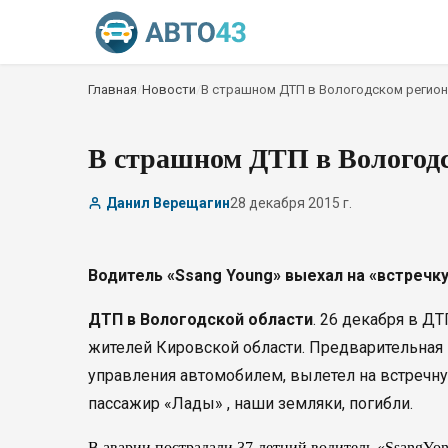
Главная
/
Новости
/
В страшном ДТП в Вологодском регион
В страшном ДТП в Вологодс
Данил Верещагин
28 декабря 2015 г.
Водитель «Ssang Young» выехал на «встречку
ДТП в Вологодской области
. 26 декабря в ДТ
жителей Кировской области. Предварительная в
управления автомобилем, вылетел на встречную
пассажир «Лады» , наши земляки, погибли.
В аварии пострадали 37-летний водитель «SsangYon