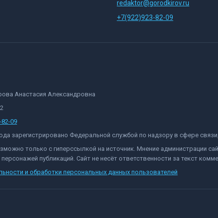
redaktor@gorodkirov.ru
+7(922)923-82-09
орова Анастасия Александровна
82
-82-09
 года зарегистрировано Федеральной службой по надзору в сфере связ
озможно только с гиперссылкой на источник. Мнение администрации са
персонажей публикаций. Сайт не несёт ответственности за текст комме
льности и обработки персональных данных пользователей