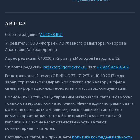
АВТО43
Сетевое издание "
AUTO43.RU"
Учредитель: ООО «Фогран». ИО главного редактора: Анзорова
Анастасия Александровна
Адрес редакции: 610000, г.Киров, ул.Молодой Гвардии, д.82
Эл.почта редакции:
redaktor@gorodkirov.ru
, тел:
+7(922)923-82-09
Регистрационный номер ЭЛ № ФС 77 - 71297от 10.10.2017 года
зарегистрировано Федеральной службой по надзору в сфере
связи, информационных технологий и массовых коммуникаций.
Полное или частичное цитирование материалов сайта, возможно
только с гиперссылкой на источник. Мнение администрации сайта
может не совпадать с мнениями, высказанными в интервью,
комментариях пользователей или прямой речи персонажей
публикаций. Сайт не несёт ответственности за текст
комментариев читателей.
Находясь на сайте, вы принимаете
политику конфиденциальности