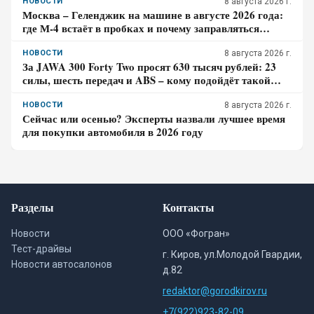
НОВОСТИ
8 августа 2026 г.
Москва – Геленджик на машине в августе 2026 года:
где М-4 встаёт в пробках и почему заправляться
лучше до курортной зоны
НОВОСТИ
8 августа 2026 г.
За JAWA 300 Forty Two просят 630 тысяч рублей: 23
силы, шесть передач и ABS – кому подойдёт такой
ретро-байк в 2026 году
НОВОСТИ
8 августа 2026 г.
Сейчас или осенью? Эксперты назвали лучшее время
для покупки автомобиля в 2026 году
Разделы
Контакты
Новости
ООО «Фогран»
Тест-драйвы
г. Киров, ул.Молодой Гвардии,
Новости автосалонов
д.82
redaktor@gorodkirov.ru
+7(922)923-82-09