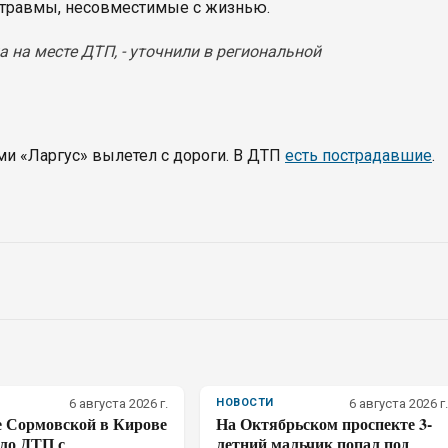
 травмы, несовместимые с жизнью.
а на месте ДТП, - уточнили в региональной
ми «Ларгус» вылетел с дороги. В ДТП
есть пострадавшие
.
6 августа 2026 г.
НОВОСТИ
6 августа 2026 г.
е Сормовской в Кирове
На Октябрьском проспекте 3-
ло ДТП с
летний мальчик попал под