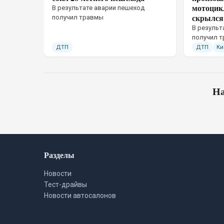
мотоцик
В результате аварии пешеход
скрылся
получил травмы
В результ
получил 
ДТП
ДТП
Ки
На
Разделы
Новости
Тест-драйвы
Новости автосалонов