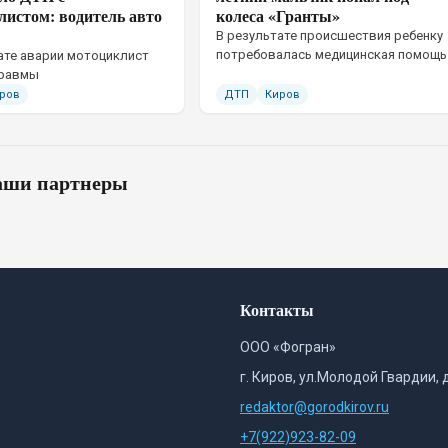
листом: водитель авто
колеса «Гранты»
В результате происшествия ребенку
потребовалась медицинская помощь
ате аварии мотоциклист
травмы
ров
ДТП
Киров
ши партнеры
Контакты
ООО «Фогран»
г. Киров, ул.Молодой Гвардии, 
redaktor@gorodkirov.ru
+7(922)923-82-09