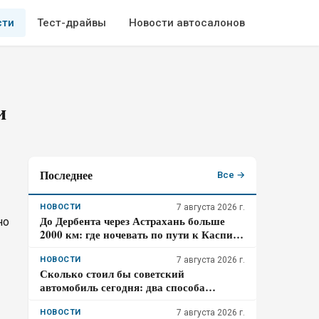
сти
Тест-драйвы
Новости автосалонов
и
Последнее
Все →
НОВОСТИ
7 августа 2026 г.
До Дербента через Астрахань больше
но
2000 км: где ночевать по пути к Каспию
и почему участок Р-215 стоит проходить
засветло
НОВОСТИ
7 августа 2026 г.
Сколько стоил бы советский
автомобиль сегодня: два способа
пересчета
НОВОСТИ
7 августа 2026 г.