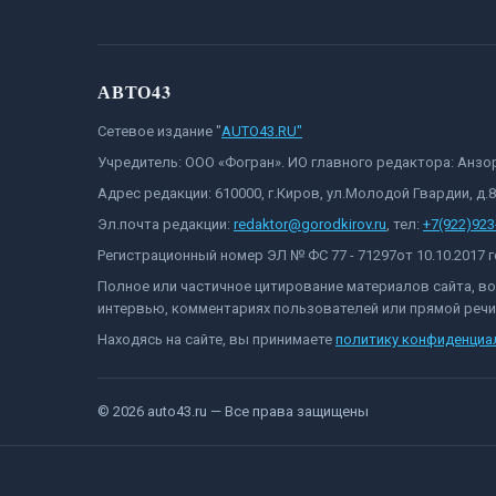
АВТО43
Сетевое издание "
AUTO43.RU"
Учредитель: ООО «Фогран». ИО главного редактора: Анз
Адрес редакции: 610000, г.Киров, ул.Молодой Гвардии, д.
Эл.почта редакции:
redaktor@gorodkirov.ru
, тел:
+7(922)923
Регистрационный номер ЭЛ № ФС 77 - 71297от 10.10.2017
Полное или частичное цитирование материалов сайта, в
интервью, комментариях пользователей или прямой речи 
Находясь на сайте, вы принимаете
политику конфиденциа
©
2026
auto43.ru
— Все права защищены