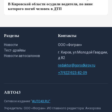
В Кировской области осудили водителя, по вине
которого погиб человек в ДТП
Разделы
Контакты
Новости
ООО «Фогран»
Тест-драйвы
г. Киров, ул.Молодой Гвардии,
Новости автосалонов
д.82
redaktor@gorodkirov.ru
+7(922)923-82-09
АВТО43
Сетевое издание "
AUTO43.RU"
Учредитель: ООО «Фогран». ИО главного редактора: Анзорова