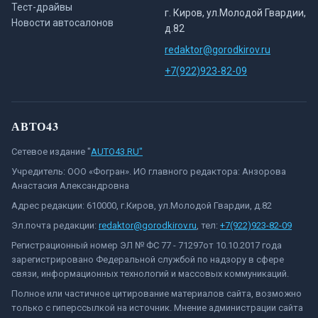
Тест-драйвы
г. Киров, ул.Молодой Гвардии,
Новости автосалонов
д.82
redaktor@gorodkirov.ru
+7(922)923-82-09
АВТО43
Сетевое издание "
AUTO43.RU"
Учредитель: ООО «Фогран». ИО главного редактора: Анзорова
Анастасия Александровна
Адрес редакции: 610000, г.Киров, ул.Молодой Гвардии, д.82
Эл.почта редакции:
redaktor@gorodkirov.ru
, тел:
+7(922)923-82-09
Регистрационный номер ЭЛ № ФС 77 - 71297от 10.10.2017 года
зарегистрировано Федеральной службой по надзору в сфере
связи, информационных технологий и массовых коммуникаций.
Полное или частичное цитирование материалов сайта, возможно
только с гиперссылкой на источник. Мнение администрации сайта