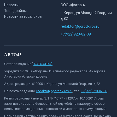
Новости
ООО «Фогран»
Тест-драйвы
г. Киров, ул.Молодой Гвардии,
Новости автосалонов
д.82
redaktor@gorodkirov.ru
+7(922)923-82-09
АВТО43
Сетевое издание "
AUTO43.RU"
Учредитель: ООО «Фогран». ИО главного редактора: Анзорова
Анастасия Александровна
Адрес редакции: 610000, г.Киров, ул.Молодой Гвардии, д.82
Эл.почта редакции:
redaktor@gorodkirov.ru
, тел:
+7(922)923-82-09
Регистрационный номер ЭЛ № ФС 77 - 71297от 10.10.2017 года
зарегистрировано Федеральной службой по надзору в сфере
связи, информационных технологий и массовых коммуникаций.
Полное или частичное цитирование материалов сайта, возможно