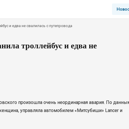
Ново
йбус и едва не свалилась с путепровода
нила троллейбус и едва не
ровского произошла очень неординарная авария. По данны
женщина, управляла автомобилем «Митсубиши» Lancer и