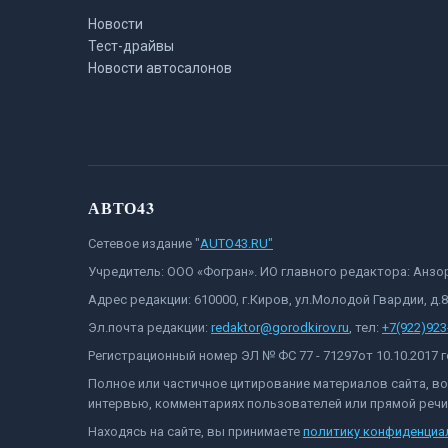
Новости
Тест-драйвы
Новости автосалонов
АВТО43
Сетевое издание "
AUTO43.RU"
Учредитель: ООО «Фогран». ИО главного редактора: Анз
Адрес редакции: 610000, г.Киров, ул.Молодой Гвардии, д.
Эл.почта редакции:
redaktor@gorodkirov.ru
, тел:
+7(922)923
Регистрационный номер ЭЛ № ФС 77 - 71297от 10.10.2017
Полное или частичное цитирование материалов сайта, в
интервью, комментариях пользователей или прямой речи 
Находясь на сайте, вы принимаете
политику конфиденциа