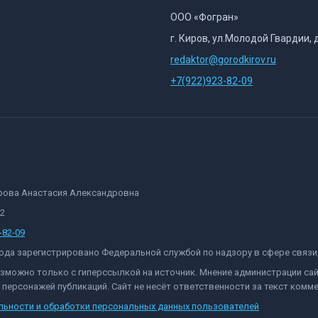
ООО «Фогран»
г. Киров, ул.Молодой Гвардии, 
redaktor@gorodkirov.ru
+7(922)923-82-09
орова Анастасия Александровна
82
-82-09
 года зарегистрировано Федеральной службой по надзору в сфере связ
озможно только с гиперссылкой на источник. Мнение администрации са
персонажей публикаций. Сайт не несёт ответственности за текст комме
льности и обработки персональных данных пользователей