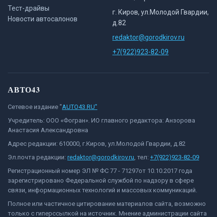
Тест-драйвы
г. Киров, ул.Молодой Гвардии,
Новости автосалонов
д.82
redaktor@gorodkirov.ru
+7(922)923-82-09
АВТО43
Сетевое издание "
AUTO43.RU"
Учредитель: ООО «Фогран». ИО главного редактора: Анзорова
Анастасия Александровна
Адрес редакции: 610000, г.Киров, ул.Молодой Гвардии, д.82
Эл.почта редакции:
redaktor@gorodkirov.ru
, тел:
+7(922)923-82-09
Регистрационный номер ЭЛ № ФС 77 - 71297от 10.10.2017 года
зарегистрировано Федеральной службой по надзору в сфере
связи, информационных технологий и массовых коммуникаций.
Полное или частичное цитирование материалов сайта, возможно
только с гиперссылкой на источник. Мнение администрации сайта