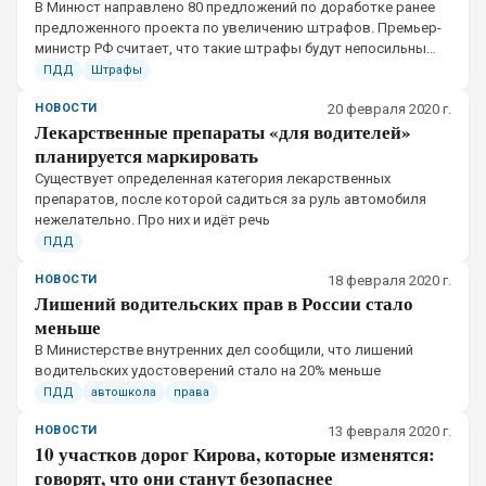
В Минюст направлено 80 предложений по доработке ранее
предложенного проекта по увеличению штрафов. Премьер-
министр РФ считает, что такие штрафы будут непосильны
для граждан страны
ПДД
Штрафы
НОВОСТИ
20 февраля 2020 г.
Лекарственные препараты «для водителей»
планируется маркировать
​Существует определенная категория лекарственных
препаратов, после которой садиться за руль автомобиля
нежелательно. Про них и идёт речь
ПДД
НОВОСТИ
18 февраля 2020 г.
Лишений водительских прав в России стало
меньше
​В Министерстве внутренних дел сообщили, что лишений
водительских удостоверений стало на 20% меньше
ПДД
автошкола
права
НОВОСТИ
13 февраля 2020 г.
10 участков дорог Кирова, которые изменятся:
говорят, что они станут безопаснее