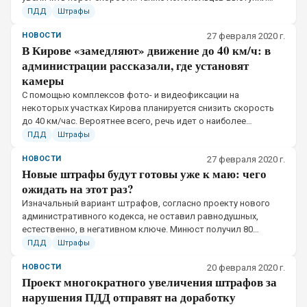
против отмены нештрафуемого порога в 20 км/час
ПДД
Штрафы
НОВОСТИ
27 февраля 2020 г.
В Кирове «замедляют» движение до 40 км/ч: в
администрации рассказали, где установят
камеры
С помощью комплексов фото- и видеофиксации на
некоторых участках Кирова планируется снизить скорость
до 40 км/час. Вероятнее всего, речь идет о наиболее
аварийных участках дорог
ПДД
Штрафы
НОВОСТИ
27 февраля 2020 г.
Новые штрафы будут готовы уже к маю: чего
ожидать на этот раз?
​Изначальный вариант штрафов, согласно проекту нового
административного кодекса, не оставил равнодушных,
естественно, в негативном ключе. Минюст получил 80
предложений по доработке проекта
ПДД
Штрафы
НОВОСТИ
20 февраля 2020 г.
Проект многократного увеличения штрафов за
нарушения ПДД отправят на доработку