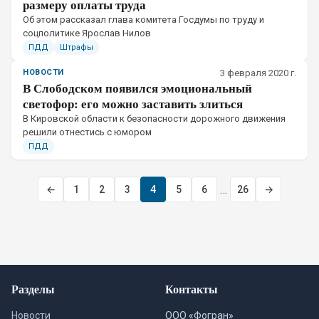
размеру оплаты труда
​Об этом рассказал глава комитета Госдумы по труду и
соцполитике Ярослав Нилов
ПДД
Штрафы
НОВОСТИ
3 февраля 2020 г.
В Слободском появился эмоциональный
светофор: его можно заставить злиться
​В Кировской области к безопасности дорожного движения
решили отнестись с юмором
ПДД
…
←
1
2
3
4
5
6
26
→
Разделы
Контакты
Новости
ООО «Фогран»