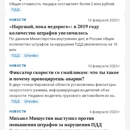
​Общая стоимость тендера составляет более 2 млн рублей
ПДД
НОВОСТИ
13 февраля 2020 г.
«Нарушай, пока недорого»: в 2019 году
количество штрафов увеличилось
​По данным Министерства внутренних дел, в России общее
количество штрафов за нарушения ПДД увеличилось на 16
млн
ПДД
Штрафы
НОВОСТИ
10 февраля 2020 г.
Фиксатор скорости со смайликом: что ты такое
и почему провоцируешь аварии?
В двух точках Кировской области установлены фиксаторы
скоростного режима, информирующие водителей об их
скорости. Недавно водитель грузового автомобиля из-за
такого устройства чуть не попал в аварию
ПДД
Штрафы
НОВОСТИ
6 февраля 2020 г.
Михаил Мишустин выступил против
повышения штрафов за нарушения ПДД