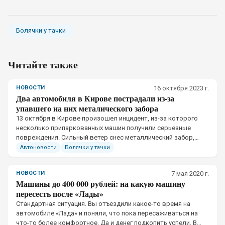
Болячки у тачки
Читайте также
НОВОСТИ
16 октября 2023 г.
Два автомобиля в Кирове пострадали из-за
упавшего на них металического забора
13 октября в Кирове произошел инцидент, из-за которого
несколько припаркованных машин получили серьезные
повреждения. Сильный ветер снес металлический забор,
отчего тот упал на автомобили.
Автоновости
Болячки у тачки
НОВОСТИ
7 мая 2020 г.
Машины до 400 000 рублей: на какую машину
пересесть после «Лады»
​Стандартная ситуация. Вы отъездили какое-то время на
автомобиле «Лада» и поняли, что пока пересаживаться на
что-то более комфортное. Да и денег подкопить успели. В