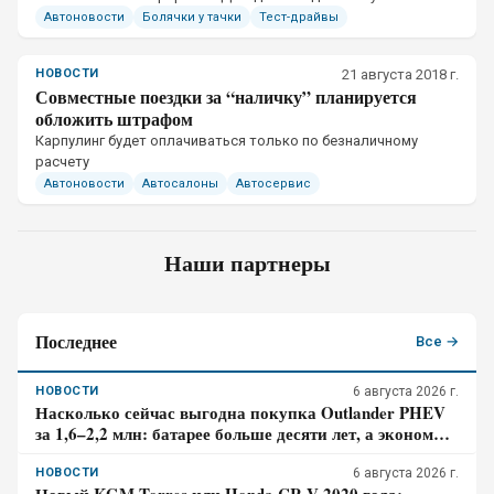
этом материале мы разберем возможные варианты покупки
Автоновости
Болячки у тачки
Тест-драйвы
НОВОСТИ
21 августа 2018 г.
Совместные поездки за “наличку” планируется
обложить штрафом
​Карпулинг будет оплачиваться только по безналичному
расчету
Автоновости
Автосалоны
Автосервис
Наши партнеры
Последнее
Все →
НОВОСТИ
6 августа 2026 г.
Насколько сейчас выгодна покупка Outlander PHEV
за 1,6–2,2 млн: батарее больше десяти лет, а экономия
требует розетки
НОВОСТИ
6 августа 2026 г.