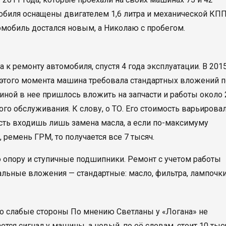
обиля оснащены двигателем 1,6 литра и механической КПП
томобиль достался новым, а Николаю с пробегом.
а к ремонту автомобиля, спустя 4 года эксплуатации. В 201
 этого момента машина требовала стандартных вложений п
иной в нее пришлось вложить на запчасти и работы около 
ого обслуживания. К слову, о ТО. Его стоимость варьирова
ость входишь лишь замена масла, а если по-максимуму
 ремень ГРМ, то получается все 7 тысяч.
опору и ступичные подшипники. Ремонт с учетом работы
альные вложения — стандартные: масло, фильтра, лампочки
го слабые стороны По мнению Светланы у «Логана» не
тся сигнал у машины, а новый, по её словам, стоит 10 тыс