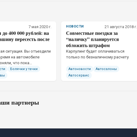
7 мая 2020 г.
НОВОСТИ
21 августа 2018 г.
о 400 000 рублей: на
Совместные поездки за
ашину пересесть после
“наличку” планируется
обложить штрафом
ная ситуация. Вы отъездили
​Карпулинг будет оплачиваться
время на автомобиле
только по безналичному расчету
оняли, что пока
аться на что-то более
сти
Болячки у тачки
Автоновости
Автосалоны
е. Да и денег подкопить
йвы
Автосервис
 этом материале мы
 возможные варианты
ши партнеры