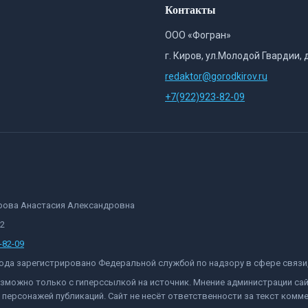
Контакты
ООО «Фогран»
г. Киров, ул.Молодой Гвардии, 
redaktor@gorodkirov.ru
+7(922)923-82-09
орова Анастасия Александровна
82
-82-09
 года зарегистрировано Федеральной службой по надзору в сфере связ
озможно только с гиперссылкой на источник. Мнение администрации са
персонажей публикаций. Сайт не несёт ответственности за текст комме