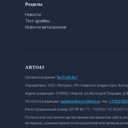
Разделы
Новости
Тест-драйвы
Новости автосалонов
АВТО43
Сетевое издание "
AUTO43.RU"
Учредитель: ООО «Фогран». ИО главного редактора: Анз
Адрес редакции: 610000, г.Киров, ул.Молодой Гвардии, д.
Эл.почта редакции:
redaktor@gorodkirov.ru
, тел:
+7(922)923
Регистрационный номер ЭЛ № ФС 77 - 71297от 10.10.2017
Полное или частичное цитирование материалов сайта, в
интервью, комментариях пользователей или прямой речи 