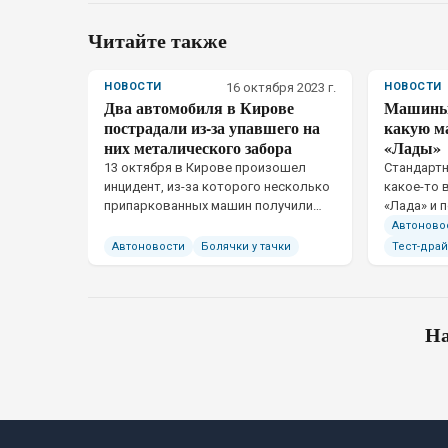
Читайте также
НОВОСТИ
16 октября 2023 г.
НОВОСТИ
Два автомобиля в Кирове
Машины д
пострадали из-за упавшего на
какую м
них металического забора
«Лады»
13 октября в Кирове произошел
​Стандарт
инцидент, из-за которого несколько
какое-то 
припаркованных машин получили
«Лада» и п
серьезные повреждения. Сильный
пересажив
Автоново
ветер снес металлический забор,
комфортно
Автоновости
Болячки у тачки
Тест-дра
отчего тот упал на автомобили.
успели. В
разберем
покупки
На