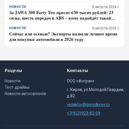
лучше до курортной зоны
НОВОСТИ
8 августа 2026 г.
За JAWA 300 Forty Two просят 630 тысяч рублей: 23
силы, шесть передач и ABS – кому подойдёт такой
ретро-байк в 2026 году
НОВОСТИ
8 августа 2026 г.
Сейчас или осенью? Эксперты назвали лучшее время
для покупки автомобиля в 2026 году
Разделы
Контакты
Новости
ООО «Фогран»
Тест-драйвы
г. Киров, ул.Молодой Гвардии,
Новости автосалонов
д.82
redaktor@gorodkirov.ru
+7(922)923-82-09