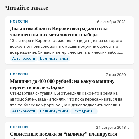
Читайте также
НОВОСТИ
16 октября 2023 г.
Два автомобиля в Кирове пострадали из-за
упавшего на них металического забора
13 октября в Кирове произошел инцидент, из-за которого
несколько припаркованных машин получили серьезные
повреждения. Сильный ветер снес металлический забор,
отчего тот упал на автомобили.
Автоновости
Болячки у тачки
НОВОСТИ
7 мая 2020 г.
Машины до 400 000 рублей: на какую машину
пересесть после «Лады»
​Стандартная ситуация. Вы отъездили какое-то время на
автомобиле «Лада» и поняли, что пока пересаживаться на
что-то более комфортное. Да и денег подкопить успели. В
этом материале мы разберем возможные варианты покупки
Автоновости
Болячки у тачки
Тест-драйвы
НОВОСТИ
21 августа 2018 г.
Совместные поездки за “наличку” планируется