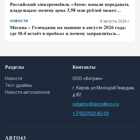
Российский электромобиль «Атом» начали передавать
владельцам: почему цена 3,98 млн рублей может
оказаться не окончательной для покупателя
НОВОСТИ
8 августа 2026 г.
Москва – Геленджик на машине в августе 2026 года:
где М-4 встаёт в пробках и почему заправляться
лучше до курортной зоны
Разделы
Контакты
Новости
ООО «Фогран»
Тест-драйвы
г. Киров, ул.Молодой Гвардии,
Новости автосалонов
д.82
redaktor@gorodkirov.ru
+7(922)923-82-09
АВТО43