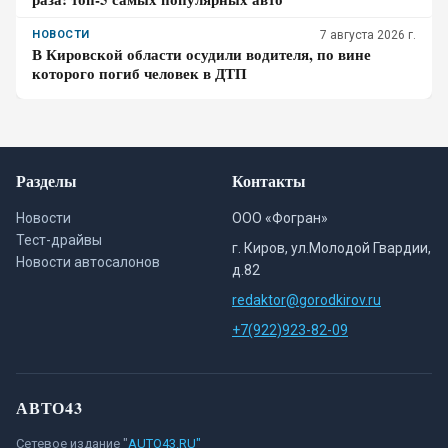
НОВОСТИ
7 августа 2026 г.
В Кировской области осудили водителя, по вине
которого погиб человек в ДТП
Разделы
Контакты
Новости
ООО «Фогран»
Тест-драйвы
г. Киров, ул.Молодой Гвардии,
Новости автосалонов
д.82
redaktor@gorodkirov.ru
+7(922)923-82-09
АВТО43
Сетевое издание "
AUTO43.RU"