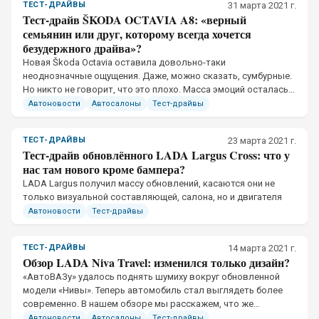
ТЕСТ-ДРАЙВЫ
31 марта 2021 г.
Тест-драйв ŠKODA OCTAVIA A8: «верный
семьянин или друг, которому всегда хочется
безудержного драйва»?
​Новая Škoda Octavia оставила довольно-таки
неоднозначные ощущения. Даже, можно сказать, сумбурные.
Но никто не говорит, что это плохо. Масса эмоций осталась
после этого автомобиля
Автоновости
Автосалоны
Тест-драйвы
ТЕСТ-ДРАЙВЫ
23 марта 2021 г.
Тест-драйв обновлённого LADA Largus Cross: что у
нас там нового кроме бампера?
​LADA Largus получил массу обновлений, касаются они не
только визуальной составляющей, салона, но и двигателя
Автоновости
Тест-драйвы
ТЕСТ-ДРАЙВЫ
14 марта 2021 г.
Обзор LADA Niva Travel: изменился только дизайн?
​«АвтоВАЗу» удалось поднять шумиху вокруг обновленной
модели «Нивы». Теперь автомобиль стал выглядеть более
современно. В нашем обзоре мы расскажем, что же
изменилось в LADA Niva
Автоновости
Автосалоны
Тест-драйвы