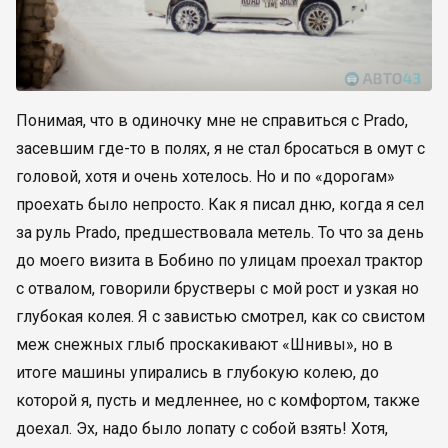
Понимая, что в одиночку мне не справиться с Prado,
засевшим где-то в полях, я не стал бросаться в омут с
головой, хотя и очень хотелось. Но и по «дорогам»
проехать было непросто. Как я писал дню, когда я сел
за руль Prado, предшествовала метель. То что за день
до моего визита в Бобино по улицам проехал трактор
с отвалом, говорили брустверы с мой рост и узкая но
глубокая колея. Я с завистью смотрел, как со свистом
меж снежных глыб проскакивают «Шнивы», но в
итоге машины упирались в глубокую колею, до
которой я, пусть и медленнее, но с комфортом, также
доехал. Эх, надо было лопату с собой взять! Хотя,