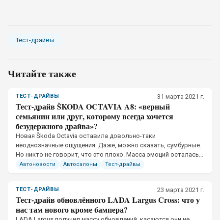
Тест-драйвы
Читайте также
ТЕСТ-ДРАЙВЫ
31 марта 2021 г.
Тест-драйв ŠKODA OCTAVIA A8: «верный
семьянин или друг, которому всегда хочется
безудержного драйва»?
​Новая Škoda Octavia оставила довольно-таки
неоднозначные ощущения. Даже, можно сказать, сумбурные.
Но никто не говорит, что это плохо. Масса эмоций осталась
после этого автомобиля
Автоновости
Автосалоны
Тест-драйвы
ТЕСТ-ДРАЙВЫ
23 марта 2021 г.
Тест-драйв обновлённого LADA Largus Cross: что у
нас там нового кроме бампера?
​LADA Largus получил массу обновлений, касаются они не