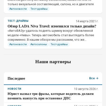
только визуальной составляющей, салона, но и двигателя
Автоновости
Тест-драйвы
ТЕСТ-ДРАЙВЫ
14 марта 2021 г.
Обзор LADA Niva Travel: изменился только дизайн?
​«АвтоВАЗу» удалось поднять шумиху вокруг обновленной
модели «Нивы». Теперь автомобиль стал выглядеть более
современно. В нашем обзоре мы расскажем, что же
изменилось в LADA Niva
Автоновости
Автосалоны
Тест-драйвы
Наши партнеры
Последнее
Все →
НОВОСТИ
10 августа 2026 г.
Юрист назвал три фразы, которые водитель должен
помнить наизусть при остановке ДПС