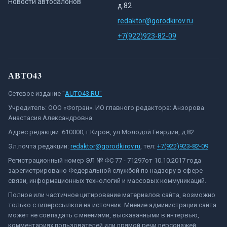
Новости автосалонов
д.82
redaktor@gorodkirov.ru
+7(922)923-82-09
АВТО43
Сетевое издание "
AUTO43.RU"
Учредитель: ООО «Фогран». ИО главного редактора: Анзорова
Анастасия Александровна
Адрес редакции: 610000, г.Киров, ул.Молодой Гвардии, д.82
Эл.почта редакции:
redaktor@gorodkirov.ru
, тел:
+7(922)923-82-09
Регистрационный номер ЭЛ № ФС 77 - 71297от 10.10.2017 года
зарегистрировано Федеральной службой по надзору в сфере
связи, информационных технологий и массовых коммуникаций.
Полное или частичное цитирование материалов сайта, возможно
только с гиперссылкой на источник. Мнение администрации сайта
может не совпадать с мнениями, высказанными в интервью,
комментариях пользователей или прямой речи персонажей