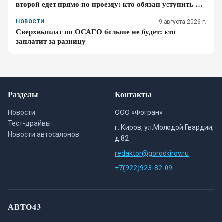
второй едет прямо по проезду: кто обязан уступить по
ПДД – проверьте себя
НОВОСТИ
9 августа 2026 г.
Сверхвыплат по ОСАГО больше не будет: кто
заплатит за разницу
Разделы
Контакты
Новости
ООО «Фогран»
Тест-драйвы
г. Киров, ул.Молодой Гвардии,
Новости автосалонов
д.82
redaktor@gorodkirov.ru
+7(922)923-82-09
АВТО43