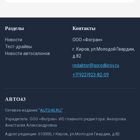
ПДД – проверьте себя
Разделы
Контакты
Новости
ООО «Фогран»
Тест-драйвы
г. Киров, ул.Молодой Гвардии,
Новости автосалонов
д.82
redaktor@gorodkirov.ru
+7(922)923-82-09
АВТО43
Сетевое издание "
AUTO43.RU"
Учредитель: ООО «Фогран». ИО главного редактора: Анзорова
Анастасия Александровна
Адрес редакции: 610000, г.Киров, ул.Молодой Гвардии, д.82