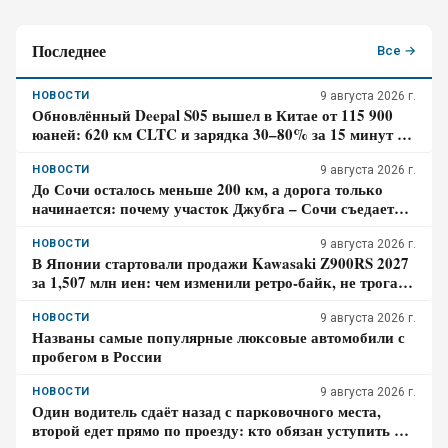
Последнее
Все →
НОВОСТИ
9 августа 2026 г.
Обновлённый Deepal S05 вышел в Китае от 115 900
юаней: 620 км CLTC и зарядка 30–80% за 15 минут –
где здесь главный компромисс
НОВОСТИ
9 августа 2026 г.
До Сочи осталось меньше 200 км, а дорога только
начинается: почему участок Джубга – Сочи съедает
больше времени, чем кажется по карте
НОВОСТИ
9 августа 2026 г.
В Японии стартовали продажи Kawasaki Z900RS 2027
за 1,507 млн иен: чем изменили ретро-байк, не трогая
948-кубовую «четвёрку»
НОВОСТИ
9 августа 2026 г.
Названы самые популярные люксовые автомобили с
пробегом в России
НОВОСТИ
9 августа 2026 г.
Один водитель сдаёт назад с парковочного места,
второй едет прямо по проезду: кто обязан уступить по