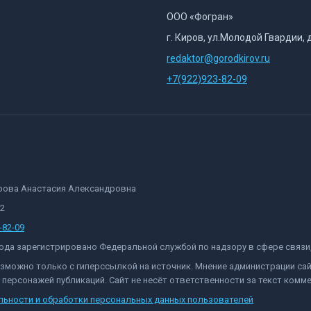
ООО «Фогран»
г. Киров, ул.Молодой Гвардии, 
redaktor@gorodkirov.ru
+7(922)923-82-09
орова Анастасия Александровна
82
-82-09
 года зарегистрировано Федеральной службой по надзору в сфере связ
озможно только с гиперссылкой на источник. Мнение администрации са
персонажей публикаций. Сайт не несёт ответственности за текст комме
льности и обработки персональных данных пользователей