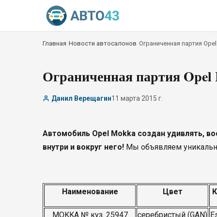
Главная
/
Новости автосалонов
/
Ограниченная партия Opel
Ограниченная партия Opel M
Данил Верещагин
11 марта 2015 г.
Автомобиль Opel Mokka создан удивлять, в
внутри и вокруг него!
Мы объявляем уникально
Наименование
Цвет
К
MOKKA № куз. 25947
серебристый (GAN)
E