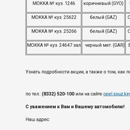
MOKKA № куз. 1246
коричневый (GYO)
MOKKA № куз. 25622
белый (GAZ)
MOKKA № куз. 25266
белый (GAZ)
MOKKA № куз. 24647 зал
черный мет. (GAR)
Узнать подробности акции, а также о том, ка
по тел.:
(8332) 520-100
или на сайте
opel.souz.kir
С уважением к Вам и Вашему автомобилю!
Наш адрес: