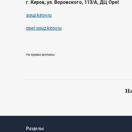
г. Киров, ул. Воровского, 113/А, ДЦ Opel
souz.kirov.ru
opel.souz.kirov.ru
На правах рекламы
На
Разделы