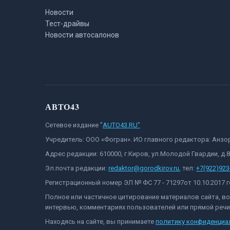
Новости
Тест-драйвы
Новости автосалонов
АВТО43
Сетевое издание "
AUTO43.RU"
Учредитель: ООО «Фогран». ИО главного редактора: Анз
Адрес редакции: 610000, г.Киров, ул.Молодой Гвардии, д.
Эл.почта редакции:
redaktor@gorodkirov.ru
, тел:
+7(922)923
Регистрационный номер ЭЛ № ФС 77 - 71297от 10.10.2017
Полное или частичное цитирование материалов сайта, в
интервью, комментариях пользователей или прямой речи 
Находясь на сайте, вы принимаете
политику конфиденциа