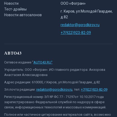
Новости
ООО «Фогран»
Тест-драйвы
г. Киров, ул.Молодой Гвардии,
Новости автосалонов
д.82
redaktor@gorodkirov.ru
+7(922)923-82-09
АВТО43
Сетевое издание "
AUTO43.RU"
Учредитель: ООО «Фогран». ИО главного редактора: Анзорова
Анастасия Александровна
Адрес редакции: 610000, г.Киров, ул.Молодой Гвардии, д.82
Эл.почта редакции:
redaktor@gorodkirov.ru
, тел:
+7(922)923-82-09
Регистрационный номер ЭЛ № ФС 77 - 71297от 10.10.2017 года
зарегистрировано Федеральной службой по надзору в сфере
связи, информационных технологий и массовых коммуникаций.
Полное или частичное цитирование материалов сайта, возможно