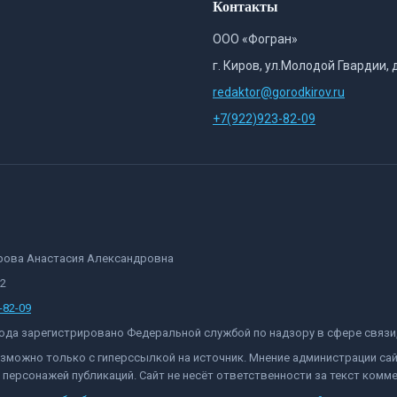
Контакты
ООО «Фогран»
г. Киров, ул.Молодой Гвардии, 
redaktor@gorodkirov.ru
+7(922)923-82-09
орова Анастасия Александровна
82
-82-09
 года зарегистрировано Федеральной службой по надзору в сфере связ
озможно только с гиперссылкой на источник. Мнение администрации са
персонажей публикаций. Сайт не несёт ответственности за текст комме