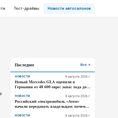
сти
Тест-драйвы
Новости автосалонов
Последнее
Все →
НОВОСТИ
8 августа 2026 г.
Новый Mercedes GLA оценили в
Германии от 48 600 евро: запас хода до
657 км и зарядка на 320 кВт – почему
е
гибрид появится только в 2027 году
НОВОСТИ
8 августа 2026 г.
Российский электромобиль «Атом»
начали передавать владельцам: почему
цена 3,98 млн рублей может оказаться не
окончательной для покупателя
НОВОСТИ
8 августа 2026 г.