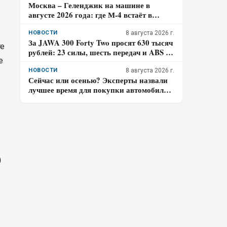
Москва – Геленджик на машине в
августе 2026 года: где М-4 встаёт в
пробках и почему заправляться лучше
до курортной зоны
НОВОСТИ
8 августа 2026 г.
За JAWA 300 Forty Two просят 630 тысяч
те
рублей: 23 силы, шесть передач и ABS –
е
кому подойдёт такой ретро-байк в 2026
году
НОВОСТИ
8 августа 2026 г.
Сейчас или осенью? Эксперты назвали
лучшее время для покупки автомобиля в
2026 году
)