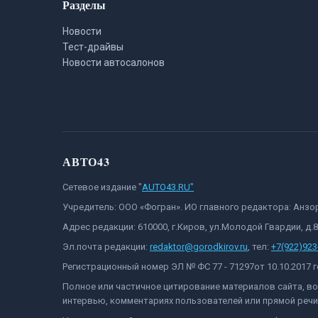
Разделы
Новости
Тест-драйвы
Новости автосалонов
АВТО43
Сетевое издание "
AUTO43.RU"
Учредитель: ООО «Фогран». ИО главного редактора: Анз
Адрес редакции: 610000, г.Киров, ул.Молодой Гвардии, д.
Эл.почта редакции:
redaktor@gorodkirov.ru
, тел:
+7(922)923
Регистрационный номер ЭЛ № ФС 77 - 71297от 10.10.2017
Полное или частичное цитирование материалов сайта, в
интервью, комментариях пользователей или прямой речи 