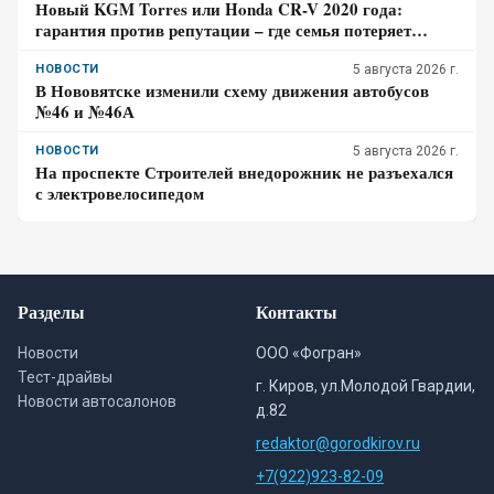
Новый KGM Torres или Honda CR-V 2020 года:
гарантия против репутации – где семья потеряет
больше за три года владения
НОВОСТИ
5 августа 2026 г.
В Нововятске изменили схему движения автобусов
№46 и №46А
НОВОСТИ
5 августа 2026 г.
На проспекте Строителей внедорожник не разъехался
с электровелосипедом
Разделы
Контакты
Новости
ООО «Фогран»
Тест-драйвы
г. Киров, ул.Молодой Гвардии,
Новости автосалонов
д.82
redaktor@gorodkirov.ru
+7(922)923-82-09