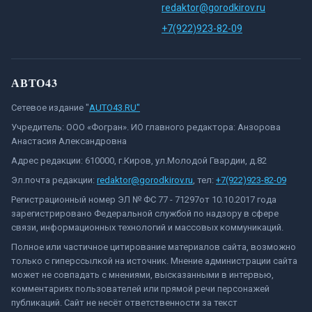
redaktor@gorodkirov.ru
+7(922)923-82-09
АВТО43
Сетевое издание "
AUTO43.RU"
Учредитель: ООО «Фогран». ИО главного редактора: Анзорова
Анастасия Александровна
Адрес редакции: 610000, г.Киров, ул.Молодой Гвардии, д.82
Эл.почта редакции:
redaktor@gorodkirov.ru
, тел:
+7(922)923-82-09
Регистрационный номер ЭЛ № ФС 77 - 71297от 10.10.2017 года
зарегистрировано Федеральной службой по надзору в сфере
связи, информационных технологий и массовых коммуникаций.
Полное или частичное цитирование материалов сайта, возможно
только с гиперссылкой на источник. Мнение администрации сайта
может не совпадать с мнениями, высказанными в интервью,
комментариях пользователей или прямой речи персонажей
публикаций. Сайт не несёт ответственности за текст